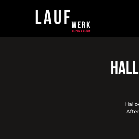
HALL
Hallo
After