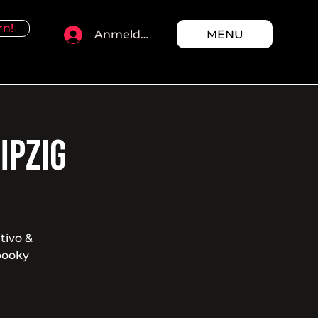
rn!
MENU
Anmelden
ipzig
tivo &
spooky