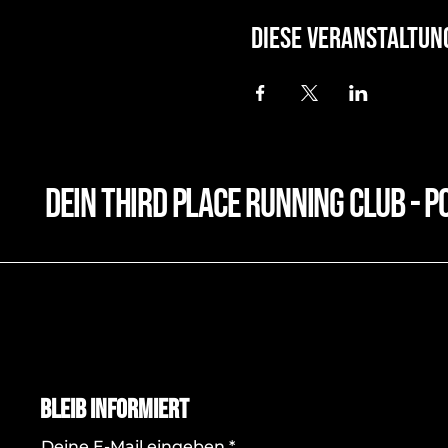
Diese Veranstaltun
dein third place running club - p
Bleib Informiert
Deine E-Mail eingeben