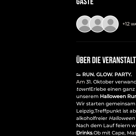
Gäste
+12 w
Über die Veranstal
👟 
RUN. GLOW. PARTY. 
Am
 31. Oktober verwand
town
!Erlebe einen gan
unserem 
Halloween Run 
Wir starten gemeinsam u
Leipzig.Treffpunkt ist 
alkoholfreier 
Halloween 
Nach dem Lauf feiern w
Drinks
.Ob mit Cape, Mas