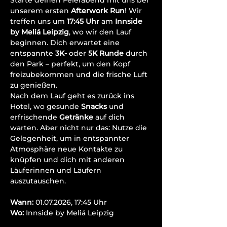
Starte deinen Feierabend mit uns bei 
unserem ersten 
Afterwork Run
! Wir 
treffen uns um 
17:45 Uhr
 am 
Innside 
by Meliá Leipzig
, wo wir den Lauf 
beginnen. Dich erwartet eine 
entspannte 
3K- 
oder 
5K Runde
 durch 
den Park – perfekt, um den Kopf 
freizubekommen und die frische Luft 
zu genießen.
Nach dem Lauf geht es zurück ins 
Hotel, wo gesunde 
Snacks
 und 
erfrischende 
Getränke
 auf dich 
warten. Aber nicht nur das: Nutze die 
Gelegenheit, um in entspannter 
Atmosphäre neue Kontakte zu 
knüpfen und dich mit anderen 
Läuferinnen und Läufern 
auszutauschen.
Wann:
 01.07.2026, 17:45 Uhr
Wo:
 Innside by Meliá Leipzig