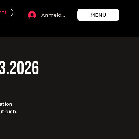
rn!
MENU
Anmelden
03.2026
ation
f dich.