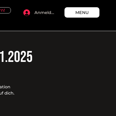
rn!
MENU
Anmelden
11.2025
ation
f dich.