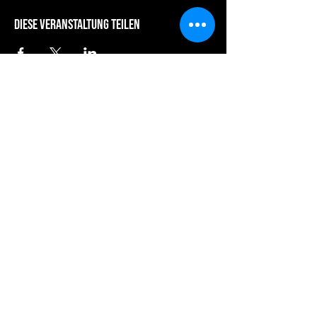
Diese Veranstaltung teilen
dein third place running club -
powered by laufwerk leipzig &
Berlin
Bleib Informiert
Deine E-Mail eingeben
Abonnieren