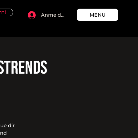
rn!
MENU
Anmelden
gstrends
ue dir
und